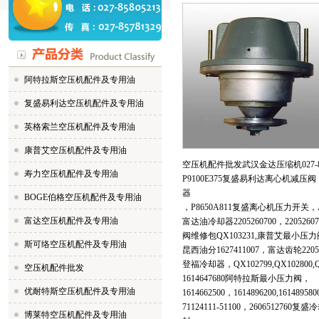
阿特拉斯空压机配件及专用油
复盛易利达空压机配件及专用油
英格索兰空压机配件及专用油
康普艾空压机配件及专用油
空压机配件批发武汉金达压缩机027-85
寿力空压机配件及专用油
P9100E375复盛易利达离心机减
器
BOGE伯格空压机配件及专用油
，P8650A811复盛离心机压力开关，
富达空压机配件及专用油
富达油冷却器2205260700，22052
阀维修包QX103231,康普艾最小压力阀ST1
斯可络空压机配件及专用油
昆西油分1627411007，富达齿轮2205
登福冷却器，QX102799,QX102800
空压机配件批发
1614647680阿特拉斯最小压力阀，
优耐特斯空压机配件及专用油
1614662500，1614896200,1614
71124111-51100，2606512760
博莱特空压机配件及专用油