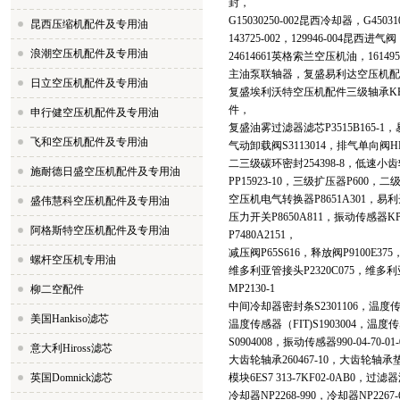
封，
G15030250-002昆西冷却器，G4503
昆西压缩机配件及专用油
143725-002，129946-004昆西
浪潮空压机配件及专用油
24614661英格索兰空压机油，16149
主油泵联轴器，复盛易利达空压机配件碳环
日立空压机配件及专用油
复盛埃利沃特空压机配件三级轴承KP0
件，
申行健空压机配件及专用油
复盛油雾过滤器滤芯P3515B165-1，
飞和空压机配件及专用油
气动卸载阀S3113014，排气单向阀HP0
二三级碳环密封254398-8，低速小齿轮
施耐德日盛空压机配件及专用油
PP15923-10，三级扩压器P600，二
空压机电气转换器P8651A301，易利
盛伟慧科空压机配件及专用油
压力开关P8650A811，振动传感器KP
阿格斯特空压机配件及专用油
P7480A2151，
减压阀P65S616，释放阀P9100E375
螺杆空压机专用油
维多利亚管接头P2320C075，维多利
MP2130-1
柳二空配件
中间冷却器密封条S2301106，温度传感
美国Hankiso滤芯
温度传感器（FIT)S1903004，温度
S0904008，振动传感器990-04-70-0
意大利Hiross滤芯
大齿轮轴承260467-10，大齿轮轴承垫片
英国Domnick滤芯
模块6ES7 313-7KF02-0AB0，过滤
冷却器NP2268-990，冷却器NP2267-