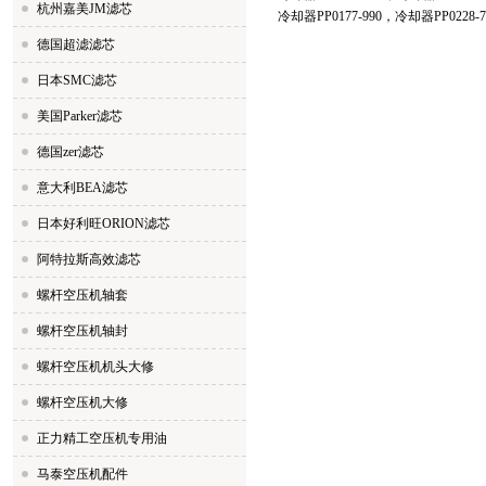
杭州嘉美JM滤芯
冷却器PP0177-990，冷却器PP0228
德国超滤滤芯
日本SMC滤芯
美国Parker滤芯
德国zer滤芯
意大利BEA滤芯
日本好利旺ORION滤芯
阿特拉斯高效滤芯
螺杆空压机轴套
螺杆空压机轴封
螺杆空压机机头大修
螺杆空压机大修
正力精工空压机专用油
马泰空压机配件